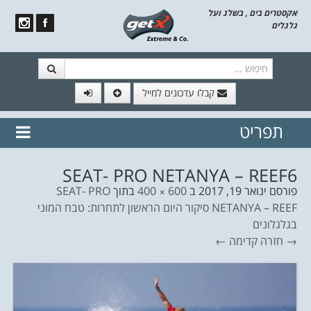
אקסטרים בים , בשלג ועל
גלגלים
חיפוש
קבלו עדכונים למייל
תפריט
// הצטרף לרשימת תפוצה!
נשמח
דלג לתוכן
לשלוח לך עדכונים חמים מהאתר
SEAT- PRO NETANYA – REEF6
פורסם
ינואר 19, 2017
ב
600 × 400
בתוך
SEAT- PRO
NETANYA – REEF סיקור היום הראשון לתחרות: טבח המוני
בגלגלונים
→ חזרה
קדימה ←