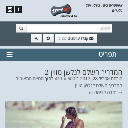
אקסטרים בים , בשלג ועל
גלגלים
חיפוש
קבלו עדכונים למייל
תפריט
// הצטרף לרשימת תפוצה!
נשמח
דלג לתוכן
לשלוח לך עדכונים חמים מהאתר
המדריך השלם לגלשן טווין 2
פורסם
אפריל 28, 2017
ב
600 × 411
בתוך
תחיית התאומים:
המדריך השלם לגלשן טווין
→ חזרה
קדימה ←