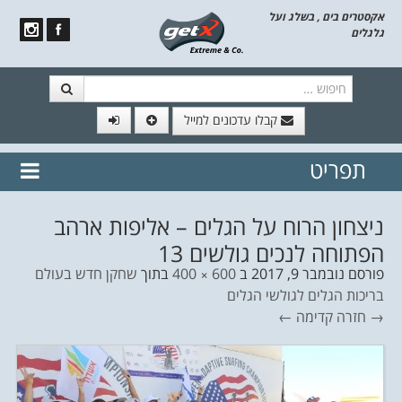
אקסטרים בים , בשלג ועל
גלגלים
חיפוש
קבלו עדכונים למייל
תפריט
// הצטרף לרשימת תפוצה!
נשמח
דלג לתוכן
לשלוח לך עדכונים חמים מהאתר
ניצחון הרוח על הגלים – אליפות ארהב
הפתוחה לנכים גולשים 13
פורסם
נובמבר 9, 2017
ב
600 × 400
בתוך
שחקן חדש בעולם
בריכות הגלים לגולשי הגלים
→ חזרה
קדימה ←