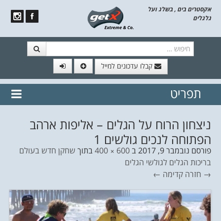
אקסטרים בים , בשלג ועל
גלגלים
חיפוש
קבלו עדכונים למייל
תפריט
// הצטרף לרשימת תפוצה!
נשמח
דלג לתוכן
לשלוח לך עדכונים חמים מהאתר
ניצחון הרוח על הגלים – אליפות ארהב
הפתוחה לנכים גולשים 1
פורסם
נובמבר 9, 2017
ב
600 × 400
בתוך
שחקן חדש בעולם
בריכות הגלים לגולשי הגלים
→ חזרה
קדימה ←