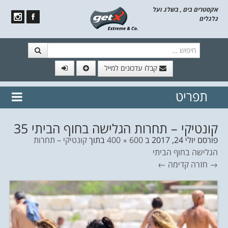
אקסטרים בים , בשלג ועל
גלגלים
חיפוש
קבלו עדכונים למייל
תפריט
// הצטרף לרשימת תפוצה!
נשמח
דלג לתוכן
לשלוח לך עדכונים חמים מהאתר
קונטיקי – תחרות הגלישה בחוף הביתי 35
פורסם
יולי 24, 2017
ב
600 × 400
בתוך
קונטיקי – תחרות
הגלישה בחוף הביתי
→ חזרה
קדימה ←