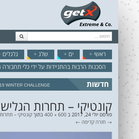
חיפוש
דלג לתוכן
תפריט
// הצט
ראשי
+
ים
+
שלג
+
גלגלים
+
הסכנות הרבות בהתניידות על ידי כלי תחבורה 
חדשות
19 WINTER CHALLENGE
קונטיקי – תחרות הגלישה 
פורסם
יולי 24, 2017
ב
600 × 400
בתוך
קונטיקי – תחרות
→ חזרה
קדימה ←