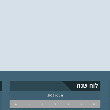
לוח שנה
אוגוסט 2026
א
ב
ג
ד
ה
ו
ש