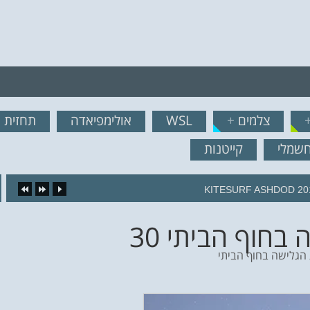
רף לרשימת תפוצה!
צלמים
+
WSL
אולימפיאדה
תחזית ג
נשמח לשלוח לך עדכונים ח
חשמלי
קייטנות
KITESURF ASHDOD 20
בחוף הביתי 30
 הגלישה בחוף הביתי