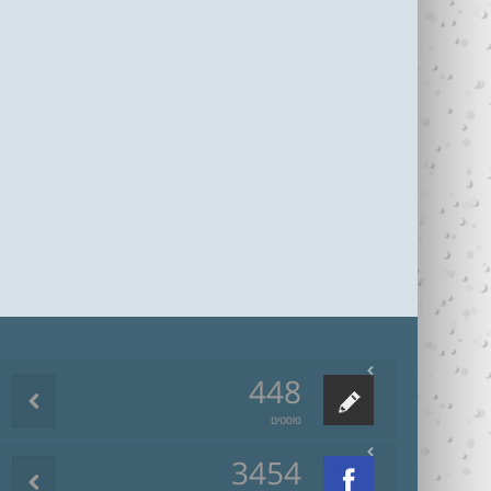
448
פוסטים
3454