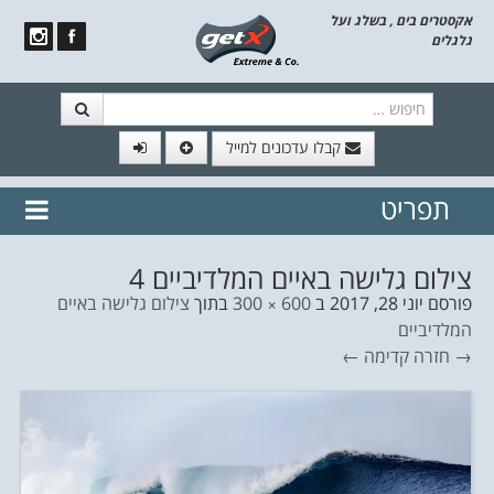
אקסטרים בים , בשלג ועל
גלגלים
חיפוש
קבלו עדכונים למייל
תפריט
// הצטרף לרשימת תפוצה!
נשמח
דלג לתוכן
לשלוח לך עדכונים חמים מהאתר
צילום גלישה באיים המלדיביים 4
פורסם
יוני 28, 2017
ב
600 × 300
בתוך
צילום גלישה באיים
המלדיביים
→ חזרה
קדימה ←