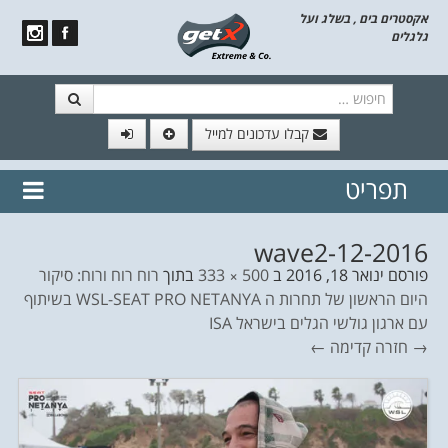
אקסטרים בים , בשלג ועל
גלגלים
חיפוש
קבלו עדכונים למייל
תפריט
// הצטרף לרשימת תפוצה!
נשמח
דלג לתוכן
לשלוח לך עדכונים חמים מהאתר
2016-wave2-12
פורסם
ינואר 18, 2016
ב
500 × 333
בתוך
רוח רוח ורוח: סיקור
היום הראשון של תחרות ה WSL-SEAT PRO NETANYA בשיתוף
עם ארגון גולשי הגלים בישראל ISA
→ חזרה
קדימה ←