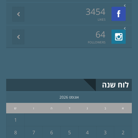
3454
LIKES
64
FOLLOWERS
לוח שנה
אוגוסט 2026
א
ב
ג
ד
ה
ו
ש
1
8
7
6
5
4
3
2