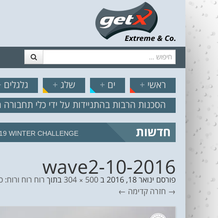
חיפוש
דלג לתוכן
תפריט
// הצט
ראשי
+
ים
+
שלג
+
גלגלים
+
הסכנות הרבות בהתניידות על ידי כלי תחבורה 
חדשות
19 WINTER CHALLENGE
2016-wave2-10
פורסם
ינואר 18, 2016
ב
500 × 304
בתוך
רוח רוח ורוח: סיקור היום הראשון ש
→ חזרה
קדימה ←