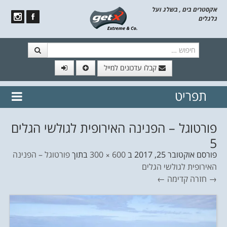
אקסטרים בים , בשלג ועל
גלגלים
חיפוש
קבלו עדכונים למייל
תפריט
// הצטרף לרשימת תפוצה!
נשמח
דלג לתוכן
לשלוח לך עדכונים חמים מהאתר
פורטוגל – הפנינה האירופית לגולשי הגלים
5
פורסם
אוקטובר 25, 2017
ב
600 × 300
בתוך
פורטוגל – הפנינה
האירופית לגולשי הגלים
→ חזרה
קדימה ←