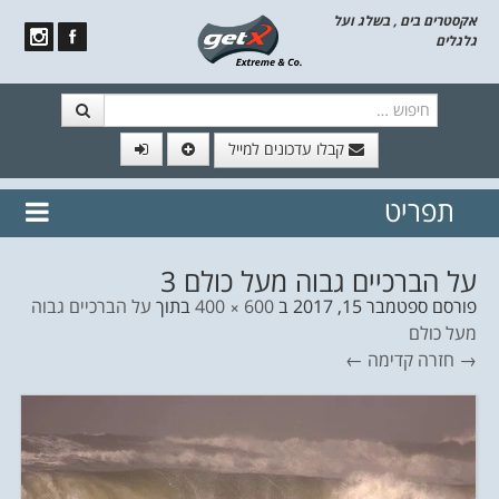
אקסטרים בים , בשלג ועל
גלגלים
חיפוש
קבלו עדכונים למייל
תפריט
// הצטרף לרשימת תפוצה!
נשמח
דלג לתוכן
לשלוח לך עדכונים חמים מהאתר
על הברכיים גבוה מעל כולם 3
פורסם
ספטמבר 15, 2017
ב
600 × 400
בתוך
על הברכיים גבוה
מעל כולם
→ חזרה
קדימה ←