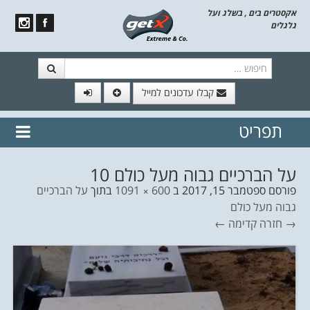
אקסטרים בים , בשלג ועל
גלגלים
חיפוש
קבלו עדכונים למייל
תפריט
// הצטרף לרשימת תפוצה!
נשמח
דלג לתוכן
לשלוח לך עדכונים חמים מהאתר
על הברכיים גבוה מעל כולם 10
פורסם
ספטמבר 15, 2017
ב
600 × 1091
בתוך
על הברכיים
גבוה מעל כולם
→ חזרה
קדימה ←