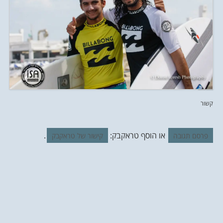
קשור
או הוסף טראקבק:
.
פרסם תגובה
קישור של טראקבק