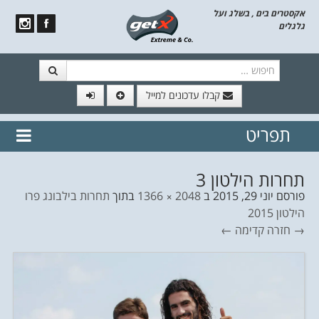
אקסטרים בים , בשלג ועל
גלגלים
חיפוש
קבלו עדכונים למייל
תפריט
// הצטרף לרשימת תפוצה!
נשמח
דלג לתוכן
לשלוח לך עדכונים חמים מהאתר
תחרות הילטון 3
פורסם
יוני 29, 2015
ב
2048 × 1366
בתוך
תחרות בילבונג פרו
הילטון 2015
→ חזרה
קדימה ←