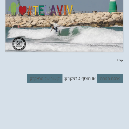
קשור
או הוסף טראקבק:
.
פרסם תגובה
קישור של טראקבק