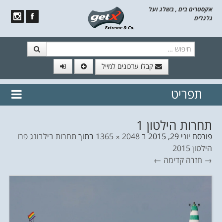
אקסטרים בים , בשלג ועל
גלגלים
חיפוש
קבלו עדכונים למייל
תפריט
// הצטרף לרשימת תפוצה!
נשמח
דלג לתוכן
לשלוח לך עדכונים חמים מהאתר
תחרות הילטון 1
פורסם
יוני 29, 2015
ב
2048 × 1365
בתוך
תחרות בילבונג פרו
הילטון 2015
→ חזרה
קדימה ←