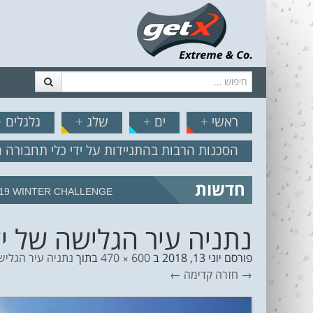
חיפוש
דלג לתוכן
תפריט
// הצט
ראשי
+
ים
+
שלג
+
גלגלים
+
הסכנות הרבות בהתניידות על ידי כלי תחבורה 
חדשות
מצב הים והרוח – תחזית גלים 2.18
נתניה עיר הגלישה של ישר
פורסם
יוני 13, 2018
ב
600 × 470
בתוך
נתניה עיר הגליש
→ חזרה
קדימה ←