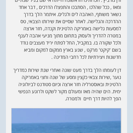
ודן גורביץ'. הכרותינו הראשונה הייתה אי שם בגיל שנתיים
ומאז , ככל שהלכו , הסתבכו והתפצלו הדרכים , דבר אחד
נשאר משותף, האהבה לים ולגלים. איתמר הלך בדרך
ההדרכה והגלישה. לאחר שסיים את שירותו הצבאי, טס
למסעות גלישה באמריקה הלטינית וקנדה, חזר ארצה
במטרה להדריך ולעסוק בתחום מתוך מניעי אהבה לענף
ולכל שקורה בו. במקביל, החל לפתח יריד מעצבים נודד
בשם 'קיקט' מרקט , שנע בארץ ממקום למקום ומביא
חדשנות ויצירתיות לכל רחבי המדינה .
דן לעומתו הלך בדרך מעט שונה ואחרי שנת שירות כמדריך
נוער ,שירות צבאי כקצין ומסע של שנה וחצי באמריקה
הלטינית ובאוסטרליה חזר ארצה וכיום סטודנט לביולוגיה
ימית. הים שהיה מאז ומעולם מקור לשקט ולרוגע הנפשי
הפך להיות דרך חיים ולמטרה.