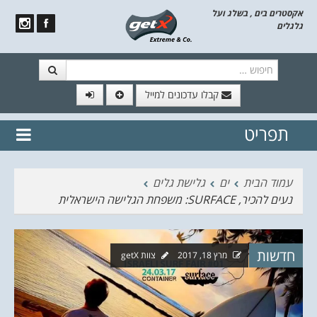
אקסטרים בים , בשלג ועל
גלגלים
חיפוש
קבלו עדכונים למייל
תפריט
// הצטרף לרשימת תפוצה!
נשמח
דלג לתוכן
לשלוח לך עדכונים חמים מהאתר
עמוד הבית
ים
גלישת גלים
נעים להכיר, SURFACE: משפחת הגלישה הישראלית
חדשות
מרץ 18, 2017
צוות getX