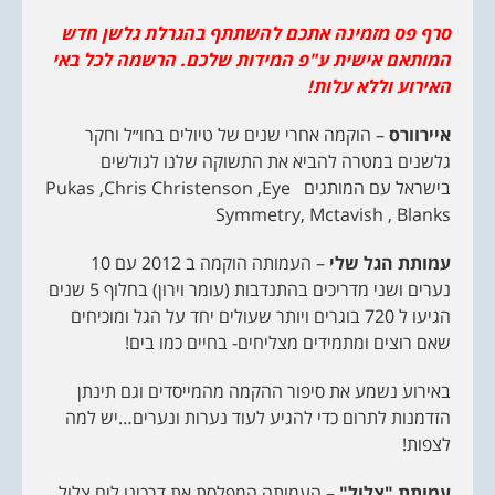
סרף פס מזמינה אתכם להשתתף בהגרלת גלשן חדש
המותאם אישית ע"פ המידות שלכם. הרשמה לכל באי
האירוע וללא עלות!
איירוורס
– הוקמה אחרי שנים של טיולים בחו״ל וחקר
גלשנים במטרה להביא את התשוקה שלנו לגולשים
בישראל עם המותגים Pukas ,Chris Christenson ,Eye
Symmetry, Mctavish , Blanks
עמותת הגל שלי
– העמותה הוקמה ב 2012 עם 10
נערים ושני מדריכים בהתנדבות (עומר וירון) בחלוף 5 שנים
הגיעו ל 720 בוגרים ויותר שעולים יחד על הגל ומוכיחים
שאם רוצים ומתמידים מצליחים- בחיים כמו בים!
באירוע נשמע את סיפור ההקמה מהמייסדים וגם תינתן
הזדמנות לתרום כדי להגיע לעוד נערות ונערים…יש למה
לצפות!
עמותת "צלול"
– העמותה המפלסת את דרכינו לים צלול