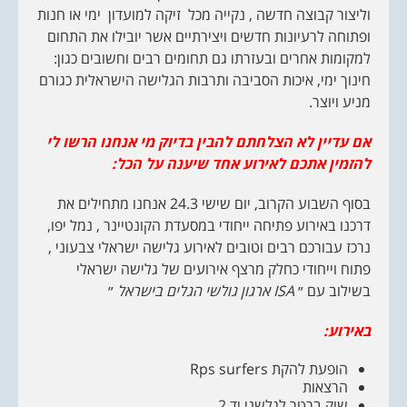
וליצור קבוצה חדשה , נקייה מכל זיקה למועדון ימי או חנות
ופתוחה לרעיונות חדשים ויצירתיים אשר יובילו את התחום
למקומות אחרים ובעזרתו גם תחומים רבים וחשובים כגון:
חינוך ימי, איכות הסביבה ותרבות הגלישה הישראלית כגורם
מניע ויוצר.
אם עדיין לא הצלחתם להבין בדיוק מי אנחנו הרשו לי
להזמין אתכם לאירוע אחד שיענה על הכל:
בסוף השבוע הקרוב, יום שישי 24.3 אנחנו מתחילים את
דרכנו באירוע פתיחה ייחודי במסעדת הקונטיינר , נמל יפו,
נרכז עבורכם רבים וטובים לאירוע גלישה ישראלי צבעוני ,
פתוח וייחודי כחלק מרצף אירועים של גלישה ישראלי
בשילוב עם ״
ISA
ארגון גולשי הגלים בישראל
״
באירוע:
הופעת להקת Rps surfers
הרצאות
שוק ברטר לגלשני יד 2