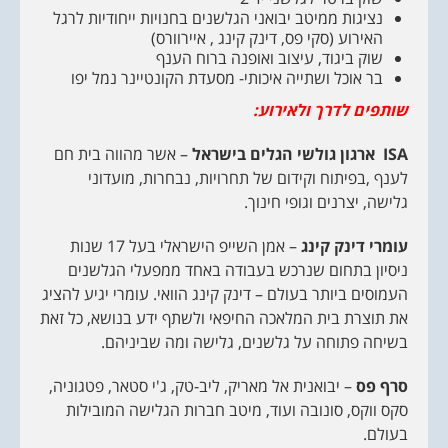
נציגות ממיטב יבואני הגלשנים בחנויות ייחודיות לרגל
האירוע (סקי פס, דינק קינג , איירוורס)
שוק ביגוד, עיצוב ואופנה ברוח הענף
בר אוכל ושתייה איכותי- מסעדת הקונטיינר נמל יפו
שותפים לדרך ולאירוע:
ISA
ארגון גולשי הגלים בישראל
– אשר מהווה בית חם
לענף ,בפיתוח וקידום של תחרויות, נבחרות, מועדוני
גלישה, יצרנים וגופי חינוך.
עומרי דינק קינג
– אמן השייפ הישראלי בעל 17 שנות
ניסיון בתחום שנרכש בעבודה באחד ממפעלי הגלשנים
העמוסים ביותר בעולם – דינק קינג הוואי. עומרי יגיע להציג
את תוצרת בית המלאכה החיפאי ולשתף ידע בנושא, כל זאת
בשיחה פתוחה על גלשנים, גלישה ומה שביניהם.
סרף פס
– יבואנית אל מאריק, ליב-טק, ג'י סטאר, פטגוניה,
סקס ווקס, סונובה ועוד, מיטב חברות הגלישה המובילות
בעולם.