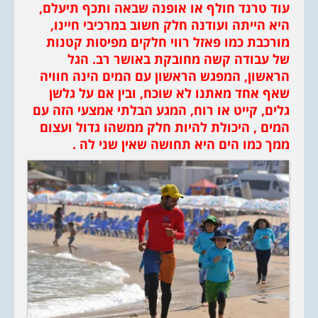
עוד טרנד חולף או אופנה שבאה ותכף תיעלם,
היא הייתה ועודנה חלק חשוב במרכיבי חיינו,
מורכבת כמו פאזל רווי חלקים מפיסות קטנות
של עבודה קשה מחובקת באושר רב. הגל
הראשון, המפגש הראשון עם המים הינה חוויה
שאף אחד מאתנו לא שוכח, ובין אם על גלשן
גלים, קייט או רוח, המגע הבלתי אמצעי הזה עם
המים , היכולת להיות חלק ממשהו גדול ועצום
ממך כמו הים היא תחושה שאין שני לה .