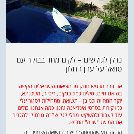
נדלן לגולשים – לקום מחר בבוקר עם
סוואל על עדן החלון
אני כבר מרגיש חנוק מהמציאות הישראלית הקשה
בה אנו חיים. מילים כמו: בנקים, ריביות, משכנתא,
יוקר המחייה וכמובן – תשואה, מתחילות לסגור עלי
כמו קירות בסרטי אינדיאנה ג'ונז. כמה אנחנו יכולים
עוד לעבוד ולהשקיע מבלי לגלוש? זה גורם לי להגדיר
את המושג "שווה" מחדש.
הרי זה ידוע שהנוסחה לחישוב התשואה השנתית בה