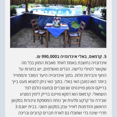
5. קרמאס, באלי אינדונזיה ב990,000 ₪.
אינדונזיה נחשבת באמת לאחד מאבות המזון בכל מה
שקשור לטיולי גלישה. הגלים מושלמים, יש בחורות על
החוף והבירות זולות. בתוך אינדונזיה היעד המוכר והמתוייר
ביותר הוא כמובן האי באלי. בתוך האי ניתן למצוא מעט ביץ'
ברייקס והמון פויינטים שנשברים (כמעט כולם) לצד
השמאלי. קרמאס הוא דווקא פויינט ברייק לימין המציע
שבירה על קרקע סלעית אך נוחה המספקת צינורות בסקשן
הראשון והזדמנות לאייר ענק בסקשן השני. בבית ישנם 3
חדרי שינה כדי שתוכלו גם לארח חברים קרובים ובריכה