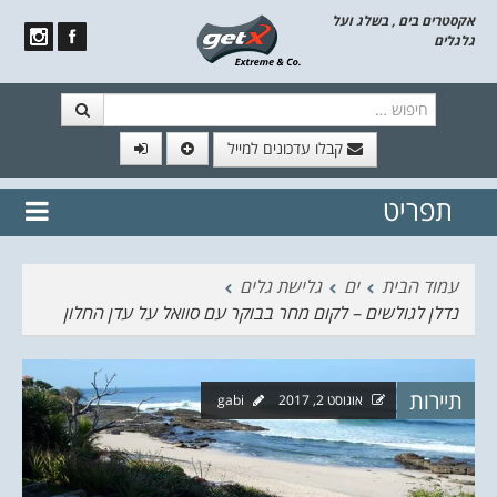
אקסטרים בים , בשלג ועל
גלגלים
חיפוש
קבלו עדכונים למייל
תפריט
// הצטרף לרשימת תפוצה!
נשמח
דלג לתוכן
לשלוח לך עדכונים חמים מהאתר
עמוד הבית
ים
גלישת גלים
נדלן לגולשים – לקום מחר בבוקר עם סוואל על עדן החלון
תיירות
אוגוסט 2, 2017
gabi