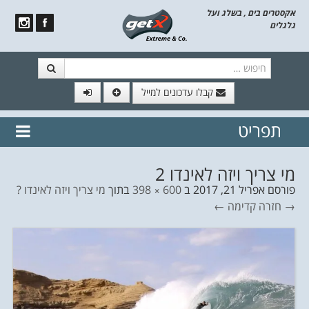
אקסטרים בים , בשלג ועל
גלגלים
חיפוש
קבלו עדכונים למייל
תפריט
// הצטרף לרשימת תפוצה!
נשמח
דלג לתוכן
לשלוח לך עדכונים חמים מהאתר
מי צריך ויזה לאינדו 2
פורסם
אפריל 21, 2017
ב
600 × 398
בתוך
מי צריך ויזה לאינדו ?
→ חזרה
קדימה ←