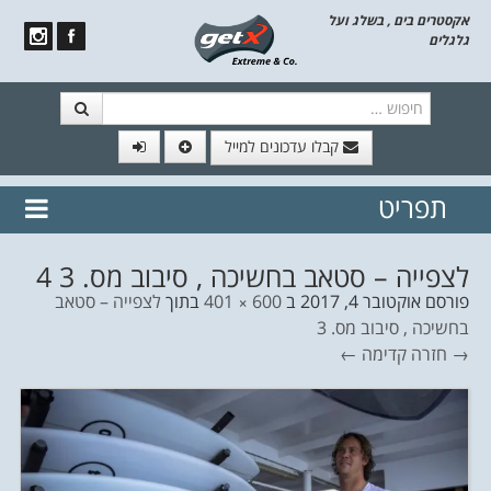
אקסטרים בים , בשלג ועל
גלגלים
חיפוש
קבלו עדכונים למייל
תפריט
// הצטרף לרשימת תפוצה!
נשמח
דלג לתוכן
לשלוח לך עדכונים חמים מהאתר
לצפייה – סטאב בחשיכה , סיבוב מס. 3 4
פורסם
אוקטובר 4, 2017
ב
600 × 401
בתוך
לצפייה – סטאב
בחשיכה , סיבוב מס. 3
→ חזרה
קדימה ←