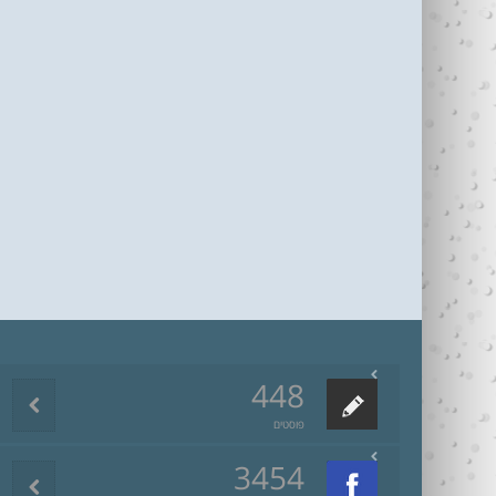
448
פוסטים
3454