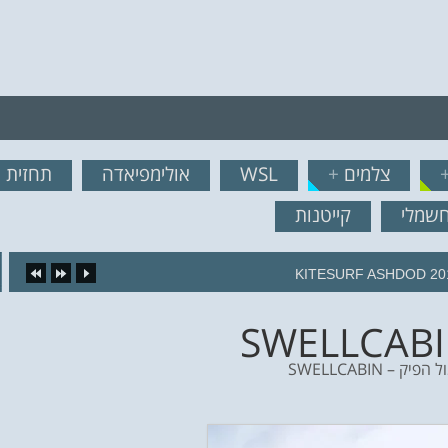
רף לרשימת תפוצה!
צלמים
+
WSL
אולימפיאדה
תחזית ג
נשמח לשלוח לך עדכונים ח
חשמלי
קייטנות
KITESURF ASHDOD 20
 – SWELLCABIN