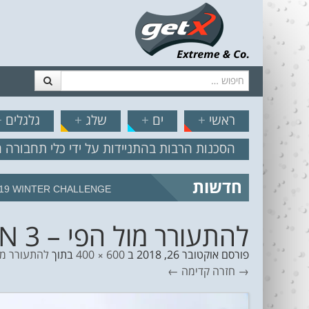
חיפוש
דלג לתוכן
תפריט
// הצט
ראשי
+
ים
+
שלג
+
גלגלים
+
הסכנות הרבות בהתניידות על ידי כלי תחבורה 
חדשות
19 WINTER CHALLENGE
להתעורר מול הפי – SWELLCABIN 3
פורסם
אוקטובר 26, 2018
ב
600 × 400
בתוך
להתעורר מול הפיק
→ חזרה
קדימה ←