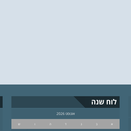
לוח שנה
אוגוסט 2026
א
ב
ג
ד
ה
ו
ש