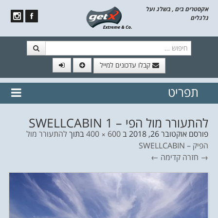
אקסטרים בים , בשלג ועל
גלגלים
חיפוש
קבלו עדכונים למייל
תפריט
// הצטרף לרשימת תפוצה!
נשמח
דלג לתוכן
לשלוח לך עדכונים חמים מהאתר
להתעורר מול הפי – SWELLCABIN 1
פורסם
אוקטובר 26, 2018
ב
600 × 400
בתוך
להתעורר מול
הפיק – SWELLCABIN
→ חזרה
קדימה ←