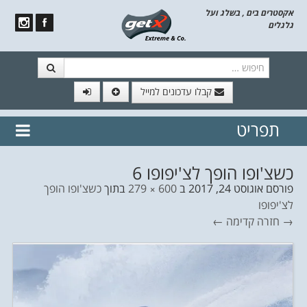
אקסטרים בים , בשלג ועל
גלגלים
חיפוש
קבלו עדכונים למייל
תפריט
// הצטרף לרשימת תפוצה!
נשמח
דלג לתוכן
לשלוח לך עדכונים חמים מהאתר
כשצ'ופו הופך לצ'יפופו 6
פורסם
אוגוסט 24, 2017
ב
600 × 279
בתוך
כשצ'ופו הופך
לצ'יפופו
→ חזרה
קדימה ←