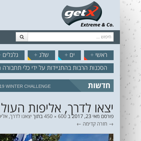
חיפוש
דלג לתוכן
תפריט
// הצט
ראשי
+
ים
+
שלג
+
גלגלים
+
הסכנות הרבות בהתניידות על ידי כלי תחבורה 
חדשות
מצב הים והרוח – תחזית גלים 2.18
יצאו לדרך, אליפות העולם
פורסם
מאי 23, 2017
ב
600 × 450
בתוך
יצאנו לדרך, אלי
→ חזרה
קדימה ←