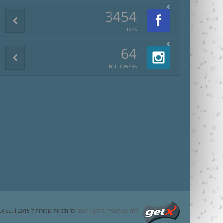
3454
LIKES
64
FOLLOWERS
לחץ כאן לצפייה בתקנון האתר
כל הזכויות שמורות ל getX.co.il 2015