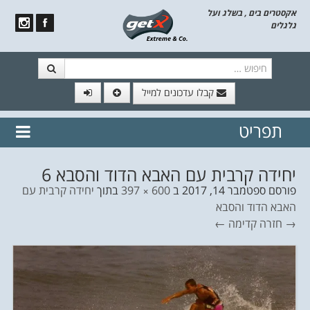
אקסטרים בים , בשלג ועל
גלגלים
חיפוש
קבלו עדכונים למייל
תפריט
// הצטרף לרשימת תפוצה!
נשמח
דלג לתוכן
לשלוח לך עדכונים חמים מהאתר
יחידה קרבית עם האבא הדוד והסבא 6
פורסם
ספטמבר 14, 2017
ב
600 × 397
בתוך
יחידה קרבית עם
האבא הדוד והסבא
→ חזרה
קדימה ←