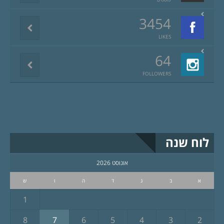
3454
LIKES
64
FOLLOWERS
לוח שנה
אוגוסט 2026
א
ב
ג
ד
ה
ו
ש
1
8
7
6
5
4
3
2