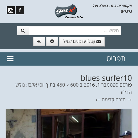
אקסטרים בים , בשלג ועל
גלגלים
חיפוש
קבלו עדכונים למייל
תפריט
// הצטרף לרשימת תפוצה!
נשמח
דלג לתוכן
לשלוח לך עדכונים חמים מהאתר
blues surfer10
פורסם
ספטמבר 1, 2016
ב
600 × 450
בתוך
יוסי אלבז: גולש
הבלוז
→ חזרה
קדימה ←