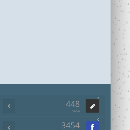
448
פוסטים
3454