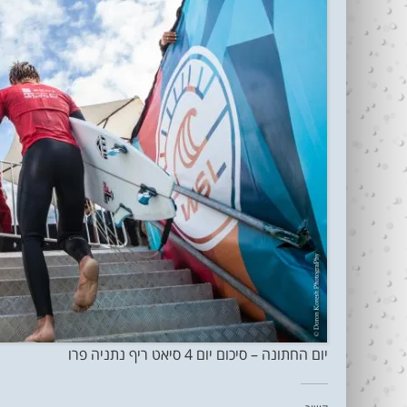
יום החתונה – סיכום יום 4 סיאט ריף נתניה פרו