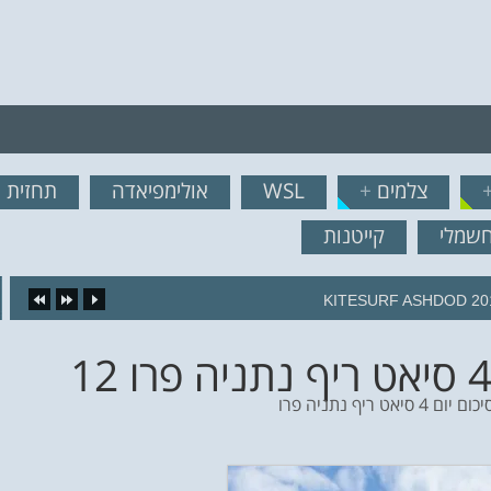
רף לרשימת תפוצה!
צלמים
+
WSL
אולימפיאדה
תחזית ג
נשמח לשלוח לך עדכונים ח
חשמלי
קייטנות
16.
אט ריף נתניה פרו