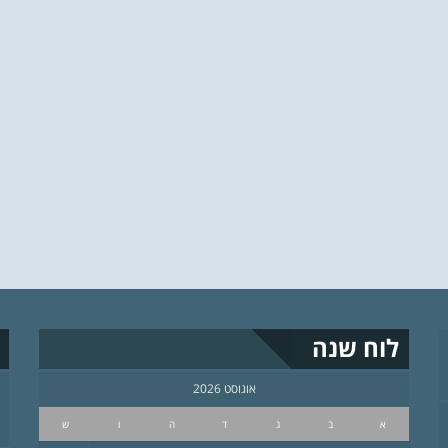
לוח שנה
אוגוסט 2026
א
ב
ג
ד
ה
ו
ש