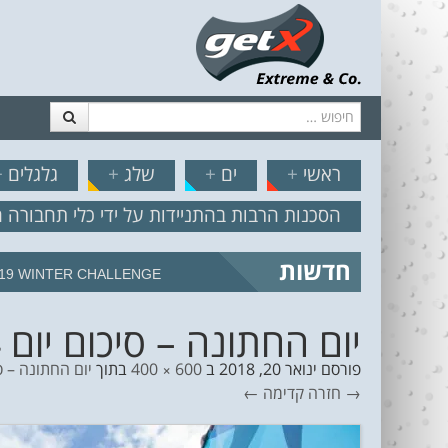
חיפוש
דלג לתוכן
תפריט
// הצט
ראשי
+
ים
+
שלג
+
גלגלים
+
הסכנות הרבות בהתניידות על ידי כלי תחבורה 
חדשות
מצב הים והרוח – תחזית גלים 2.18
יום החתונה – סיכום יום 4 סיאט ריף נתניה פרו 12
פורסם
ינואר 20, 2018
ב
600 × 400
בתוך
יום החתונה – סיכום יום 4 סי
→ חזרה
קדימה ←