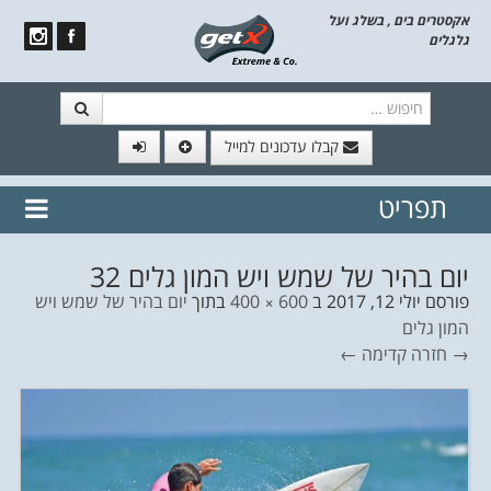
אקסטרים בים , בשלג ועל
גלגלים
חיפוש
קבלו עדכונים למייל
תפריט
// הצטרף לרשימת תפוצה!
נשמח
דלג לתוכן
לשלוח לך עדכונים חמים מהאתר
יום בהיר של שמש ויש המון גלים 32
פורסם
יולי 12, 2017
ב
600 × 400
בתוך
יום בהיר של שמש ויש
המון גלים
→ חזרה
קדימה ←