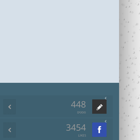
448
פוסטים
3454
LIKES