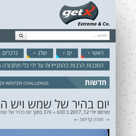
חיפוש
דלג לתוכן
תפריט
// הצט
ראשי
+
ים
+
שלג
+
גלגלים
+
הסכנות הרבות בהתניידות על ידי כלי תחבורה 
חדשות
19 WINTER CHALLENGE
יום בהיר של שמש ויש המון
פורסם
יולי 12, 2017
ב
600 × 376
בתוך
יום בהיר של שמש
→ חזרה
קדימה ←