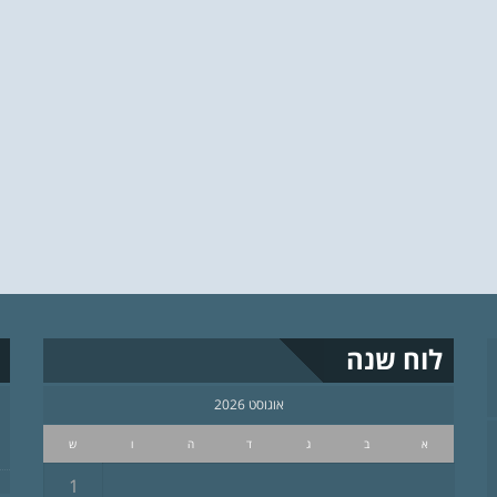
לוח שנה
אוגוסט 2026
א
ב
ג
ד
ה
ו
ש
1