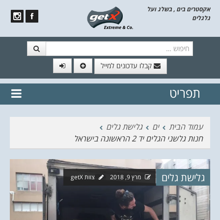
אקסטרים בים , בשלג ועל
גלגלים
חיפוש
קבלו עדכונים למייל
תפריט
// הצטרף לרשימת תפוצה!
נשמח
דלג לתוכן
לשלוח לך עדכונים חמים מהאתר
עמוד הבית
ים
גלישת גלים
חנות גלשני הגלים יד 2 הראשונה בישראל
גלישת גלים
מרץ 9, 2018
צוות getX