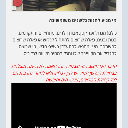
L
o
n
מי מגיע לחנות גלשנים משומשים?
g
D
e
s
כולם! מגדול ועד קטן, אבות וילדים, מתחילים ומתקדמים,
c
בנות ובנים. כאלה שרוצים להתחיל לגלוש או כאלה שרוצים
r
i
להשתפר. מי שמחפש להתעדכן בשייפ חדש, מי שרוצה
p
t
להגדיל את הקווייבר שלו והכל במחיר השווה לכל כיס.
i
o
n
הדבר הכי חשוב הוא שבמידה וההתאמה לא הייתה מוצלחת
בבחירת הגלשן תמיד יש לאן לגלוש ולאן לחזור, זהו בית חם
לכל קהילת הגולשים, אנשי הים והיבשה.