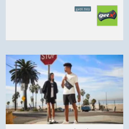
צוות getX