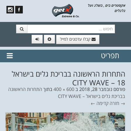
אקסטרים בים , בשלג ועל
גלגלים
חיפוש
קבלו עדכונים למייל
תפריט
// הצטרף לרשימת תפוצה!
נשמח
דלג לתוכן
לשלוח לך עדכונים חמים מהאתר
התחרות הראשונה בבריכת גלים בישראל
CITY WAVE – 18
פורסם
נובמבר 28, 2018
ב
600 × 400
בתוך
התחרות הראשונה
בבריכת גלים בישראל – CITY WAVE
→ חזרה
קדימה ←