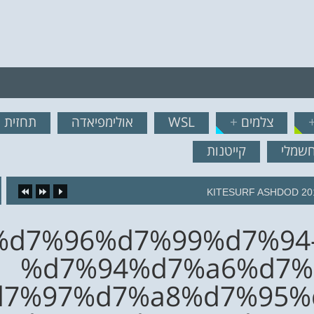
רף לרשימת תפוצה!
צלמים
+
WSL
אולימפיאדה
תחזית ג
נשמח לשלוח לך עדכונים ח
חשמלי
קייטנות
KITESURF ASHDOD 20
4%d7%96%d7%99%d7%94
%d7%94%d7%a6%d7%
7%97%d7%a8%d7%95%d7