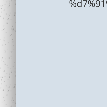
%d7%91