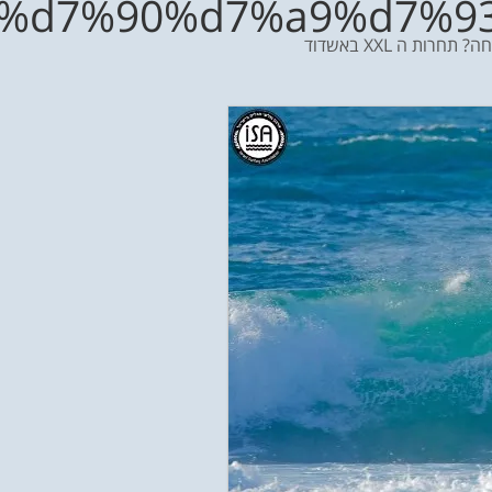
%d7%90%d7%a9%d7%9
חרות ה XXL באשדוד