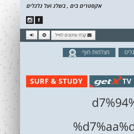
אקסטרים בים , בשלג ועל גלגלים
קבלו עדכונים למייל
לים
מצלמות חוף
מים מהאתר
%d7%9
%d7%aa%d