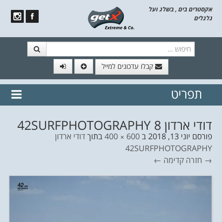
אקסטרים בים , בשלג ועל
גלגלים
חיפוש
קבלו עדכונים למייל
תפריט
// הצטרף לרשימת תפוצה!
נשמח
דלג לתוכן
לשלוח לך עדכונים חמים מהאתר
דודי ארדון 42SURFPHOTOGRAPHY 8
פורסם
יוני 13, 2018
ב
600 × 400
בתוך
דודי ארדון
42SURFPHOTOGRAPHY
→ חזרה
קדימה ←