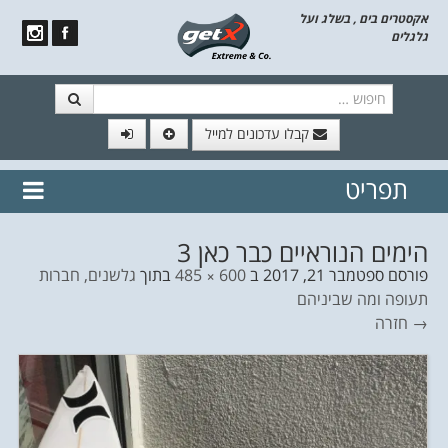
אקסטרים בים , בשלג ועל
גלגלים
חיפוש
קבלו עדכונים למייל
תפריט
// הצטרף לרשימת תפוצה!
נשמח
דלג לתוכן
לשלוח לך עדכונים חמים מהאתר
הימים הנוראיים כבר כאן 3
פורסם
ספטמבר 21, 2017
ב
600 × 485
בתוך
גלשנים, חברות
תעופה ומה שביניהם
→ חזרה