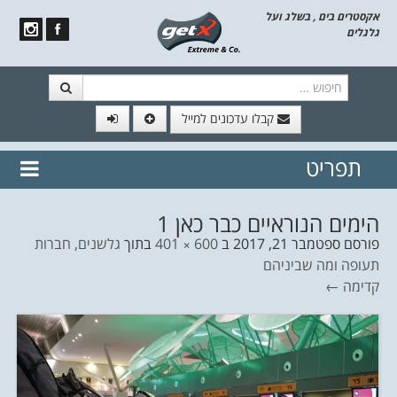
אקסטרים בים , בשלג ועל
גלגלים
חיפוש
קבלו עדכונים למייל
תפריט
// הצטרף לרשימת תפוצה!
נשמח
דלג לתוכן
לשלוח לך עדכונים חמים מהאתר
הימים הנוראיים כבר כאן 1
פורסם
ספטמבר 21, 2017
ב
600 × 401
בתוך
גלשנים, חברות
תעופה ומה שביניהם
קדימה ←