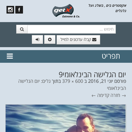
אקסטרים בים , בשלג ועל
גלגלים
חיפוש
קבלו עדכונים למייל
תפריט
// הצטרף לרשימת תפוצה!
נשמח
דלג לתוכן
לשלוח לך עדכונים חמים מהאתר
יום הגלישה הבינלאומי9
פורסם
יוני 21, 2016
ב
600 × 379
בתוך
גלים: יום הגלישה
הבינלאומי
→ חזרה
קדימה ←