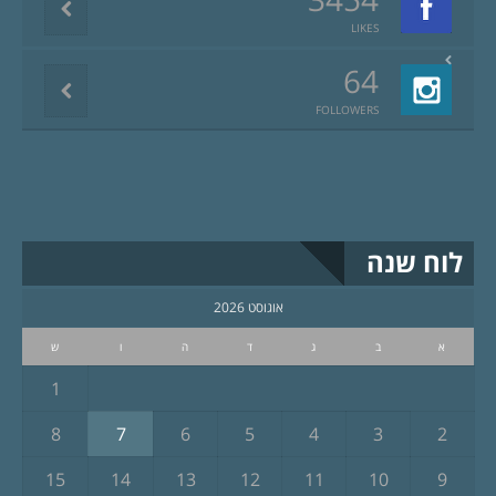
LIKES
64
FOLLOWERS
לוח שנה
אוגוסט 2026
א
ב
ג
ד
ה
ו
ש
1
8
7
6
5
4
3
2
15
14
13
12
11
10
9