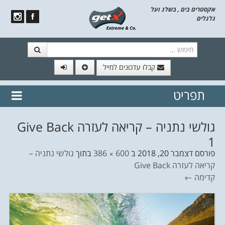
אקסטרים בים , בשלג ועל
גלגלים
חיפוש
קבלו עדכונים למייל
תפריט
// הצטרף לרשימת תפוצה!
נשמח
דלג לתוכן
לשלוח לך עדכונים חמים מהאתר
גולשי נתניה – קריאה לעזרה Give Back
1
פורסם
דצמבר 20, 2018
ב
600 × 386
בתוך
גולשי נתניה –
קריאה לעזרה Give Back
קדימה ←