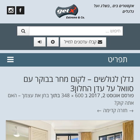
אקסטרים בים , בשלג ועל
גלגלים
חיפוש
קבלו עדכונים למייל
תפריט
// הצטרף לרשימת תפוצה!
נשמח
דלג לתוכן
לשלוח לך עדכונים חמים מהאתר
נדלן לגולשים – לקום מחר בבוקר עם
סוואל על עדן החלון3
פורסם
אוגוסט 2, 2017
ב
600 × 348
בתוך
בחן את עצמך – האם
אתה קוק?
→ חזרה
קדימה ←