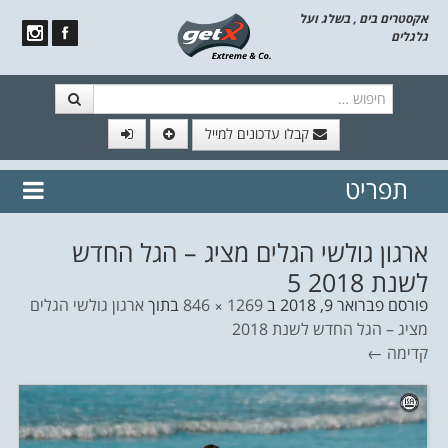
אקסטרים בים , בשלג ועל
גלגלים
חיפוש
קבלו עדכונים למייל
תפריט
// הצטרף לרשימת תפוצה!
נשמח
דלג לתוכן
לשלוח לך עדכונים חמים מהאתר
ארגון גולשי הגלים מציג – הגל החדש
לשנת 2018 5
פורסם
פברואר 9, 2018
ב
1269 × 846
בתוך
ארגון גולשי הגלים
מציג – הגל החדש לשנת 2018
קדימה ←