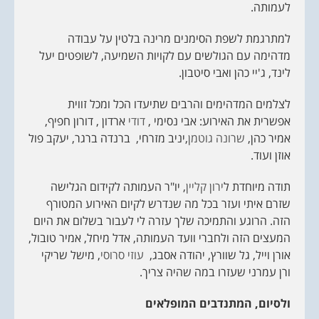
לעמותה.
למתרגמת לשפת הסימנים מרינה בלטין על עבודה
מדהימה עם הגולשים עם לקויות השמיעה, לשופטים יעל
לינד, ג'יי כהן ואבי סיטבון.
לצלמים המדהימים והרבים שתיעדו הכל ומכל זווית
אפשרית את האירוע: אבי נסימי ,
דודי
ארדון , דורון חפיף,
אמיר כהן,
שרונה גוטמן
,יניב מזרחי, ברנדה ברגר, יעקב פול
אוזן ועוד.
תודה מיוחדת ל
ירון קליין
, יו"ר העמותה לקידום הגלישה
שזרם איתי ועזר בכל מה שנדרש לקיום האירוע המטורף
הזה. הרוגע והתמיכה שלך עזרה לי לעבור בשלום את היום
המעצים הזה ולחברי וועד העמותה, אדל מיחל, אמיר טובול,
אורן וייל, גל שוורץ, יהודה אסבג,
עוזי סרוסי
, מישל שריקי
ורן עמרני שעזרו במה שהיה צריך.
ולסיום, המתנדבים המופלאים