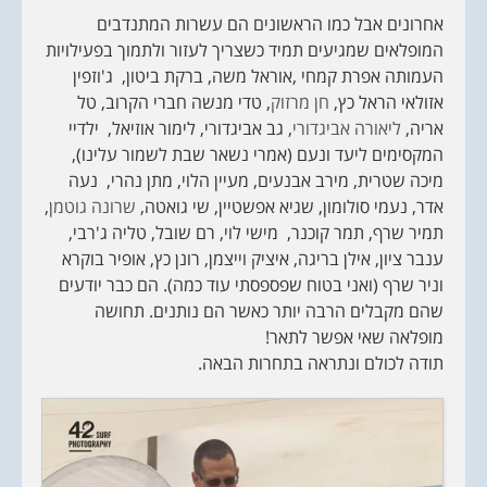
אחרונים אבל כמו הראשונים הם עשרות המתנדבים
המופלאים שמגיעים תמיד כשצריך לעזור ולתמוך בפעילויות
העמותה אפרת קמחי ,אוראל משה, ברקת ביטון, ג'וזפין
אזולאי הראל כץ,
חן מרזוק
, טדי מנשה חברי הקרוב, טל
אריה,
ליאורה אביגדורי
, גב אביגדורי, לימור אוזיאל, ילדיי
המקסימים ליעד ונעם (אמרי נשאר שבת לשמור עלינו),
מיכה שטרית, מירב אבנעים, מעיין הלוי, מתן נהרי, נעה
אדר, נעמי סולומון, שגיא אפשטיין, שי גואטה,
שרונה גוטמן
,
תמיר שרף, תמר קוכנר, מישי לוי, רם שובל, טליה ג'רבי,
ענבר ציון, אילן בריגה, איציק וייצמן, רונן כץ, אופיר בוקרא
וניר שרף (ואני בטוח שפספסתי עוד כמה). הם כבר יודעים
שהם מקבלים הרבה יותר כאשר הם נותנים. תחושה
מופלאה שאי אפשר לתאר!
תודה לכולם ונתראה בתחרות הבאה.