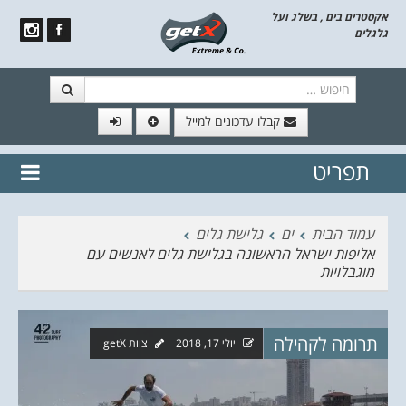
אקסטרים בים , בשלג ועל
גלגלים
חיפוש
קבלו עדכונים למייל
תפריט
// הצטרף לרשימת תפוצה!
נשמח
דלג לתוכן
לשלוח לך עדכונים חמים מהאתר
עמוד הבית
ים
גלישת גלים
אליפות ישראל הראשונה בגלישת גלים לאנשים עם
מוגבלויות
תרומה לקהילה
יולי 17, 2018
צוות getX