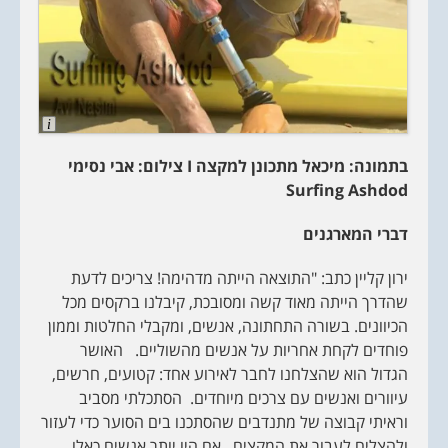
L
o
n
בתמונה: מיכאל מתכונן למקצה
I
צילום: אבי נסימי
g
D
Surfing Ashdod
e
s
c
דברי המארגנים
r
i
p
ירון קליין כתב: "התוצאה הייתה מדהימה! צריכים לדעת
t
i
שהדרך הייתה מאוד קשה ומסובכת, קיבלנו ברקסים מכל
o
n
הכיוונים. בשורה התחתונה, אנשים, ומקבלי החלטות וממון
פוחדים לקחת אחריות על אנשים מהשוליים. האושר
הגדול הוא שהצלחנו לחבר לאירוע אחד: קטועים, חרשים,
עיוורים ואנשים עם צרכים מיוחדים. הסתכלתי מסביב
וראיתי קבוצה של מתנדבים שהסתכנו בים הסוער כדי לעזור
ולהצליח לעבור את המקצים, אם היו יותר אנשים כאלו