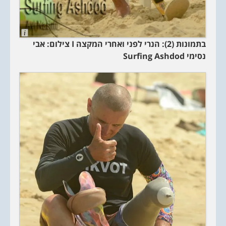
L
o
בתמונות (2): הנרי לפני ואחרי המקצה
I
צילום: אבי
n
g
נסימי
Surfing Ashdod
D
e
s
c
r
i
p
t
i
o
n