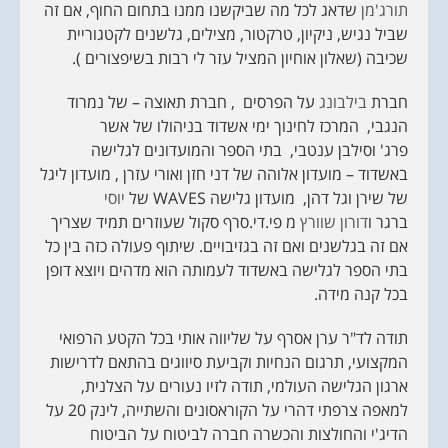
תורג'מן
שדאג לכל מה שביקשנו ממנו בתחום החוף, אם זה
שביל נגיש, ניקיון, טרקטור, מצילים, גלשנים לקטגוריית
שכיבה (שאלון אוחיון המציל עזר לי רבות בשיפצורים ).
חברת
בילבונג
על הפרסים , חברת תאוצה – של נמרוד
הנגבי, המרכז לחינוך ימי אשדוד בניהולו של אשר
פרג' וסילבן ענטבי, בתי הספר והמועדונים לגלישה
באשדוד – מועדון אלוהה של דני חזן ואורי עזרן , מועדון ליגל
של שירן וגל דהן, מועדון גלישה WAVES של
יוסי
ברגר ו
דורון שוורץ
מ פי.די.סרף סקול שעוזרים תמיד שצריך
אם זה בגלשנים ואם זה בגזיבויים. שיתוף פעולה כזה בין כל
בתי הספר לגלישה באשדוד לעמותה הוא מדהים ויוצא דופן
בכל קנה מידה.
תודה לד"ר ערן אסרף על שליווה אותי בכל הקטע הרפואי
המקצועי, תרגום הנחיות וקביעת סיווגים בהתאם לדרישות
ארגון הגלישה העולמי, תודה לזיו נעורים על הצלנית,
למאפה צרפתי דהרי על הקוראסונים והשתייה, לינק 20 על
הדיג'י והחולצות והכשרה חברה לביטוח על הביטוח