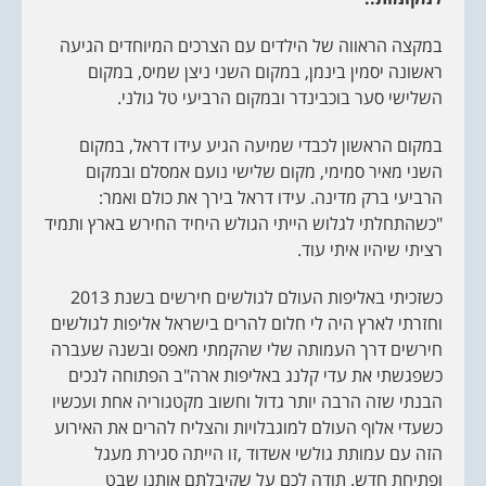
n
במקצה הראווה של הילדים עם הצרכים המיוחדים הגיעה
ראשונה יסמין בינמן, במקום השני ניצן שמיס, במקום
השלישי סער בוכבינדר ובמקום הרביעי טל גולני.
במקום הראשון לכבדי שמיעה הגיע עידו דראל, במקום
השני מאיר סמימי, מקום שלישי נועם אמסלם ובמקום
הרביעי ברק מדינה. עידו דראל בירך את כולם ואמר:
"כשהתחלתי לגלוש הייתי הגולש היחיד החירש בארץ ותמיד
רציתי שיהיו איתי עוד.
כשזכיתי באליפות העולם לגולשים חירשים בשנת 2013
וחזרתי לארץ היה לי חלום להרים בישראל אליפות לגולשים
חירשים דרך העמותה שלי שהקמתי מאפס ובשנה שעברה
כשפגשתי את עדי קלנג באליפות ארה"ב הפתוחה לנכים
הבנתי שזה הרבה יותר גדול וחשוב מקטגוריה אחת ועכשיו
כשעדי אלוף העולם למוגבלויות והצליח להרים את האירוע
הזה עם עמותת גולשי אשדוד ,זו הייתה סגירת מעגל
ופתיחת חדש. תודה לכם על שקיבלתם אותנו שבט