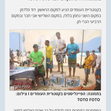
n
g
D
בקטגוריית העומדים הגיע למקום הראשון דוד פלדמן
e
s
במקום השני נחמן בלולו, במקום השלישי אבי חבר ובמקום
c
r
הרביעי הנרי חן.
i
p
t
i
o
n
L
o
בתמונה: הפיינליסטים בקטגורית העומדים
I
צילום:
n
g
TOTO FOTO
D
e
s
המתחרים בתחרות הודו לכולם על כך שהם הצליחו לחזור