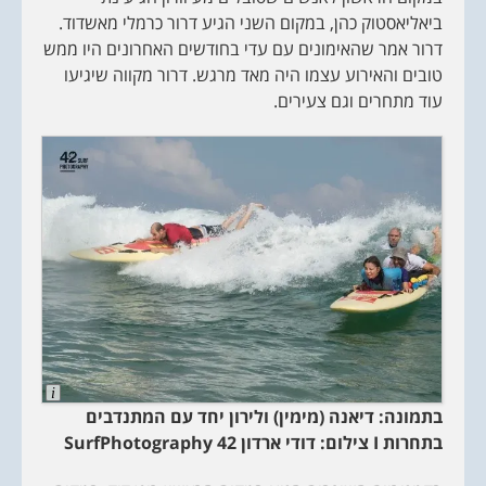
i
ביאליאסטוק כהן, במקום השני הגיע דרור כרמלי מאשדוד.
o
n
דרור אמר שהאימונים עם עדי בחודשים האחרונים היו ממש
טובים והאירוע עצמו היה מאד מרגש. דרור מקווה שיגיעו
עוד מתחרים וגם צעירים.
L
o
בתמונה: דיאנה (מימין) ולירון יחד עם המתנדבים
n
g
בתחרות
I
צילום: דודי ארדון
42
SurfPhotography
D
e
s