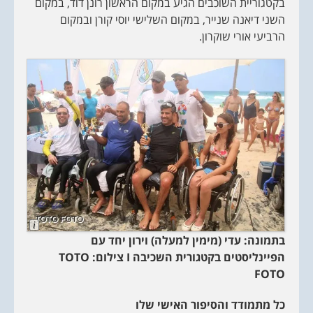
בקטגוריית השוכבים הגיע במקום הראשון רונן דוד, במקום
c
r
השני דיאנה שנייר, במקום השלישי יוסי קורן ובמקום
i
הרביעי אורי שוקרון.
p
t
i
o
n
L
o
בתמונה: עדי (מימין למעלה) וירון יחד עם
n
g
הפיינליסטים בקטגורית השכיבה
I
צילום:
TOTO
D
FOTO
e
s
c
r
כל מתמודד והסיפור האישי שלו
i