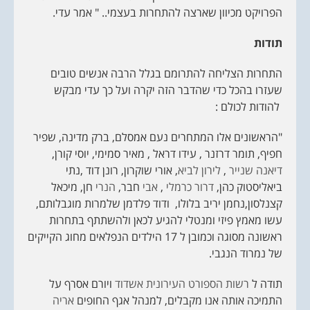
הפרויקט מכיוון שארצה להתחרות בעצמי.. " אמר עדי.
תודות
התחרות הצליחה להתרומם בגלל הרבה אנשים טובים
שעזרו בהכל כדי שהדבר הזה יקרה ועל כך עדי מבקש
להודות לכולם :
"הראשונים אלו המתחרים נעם אמסלם, ברק מדינה, שפיר
חפיף, תומר דרזנר , עידו דראל , מאיר סמימי, יוסי קורן,
דיאנה שנייר
,
לירון לביא
, אורי שוקרון, רונן דוד ,נתי
ביאליסטוק כהן,
‏דרור כרמלי‏ ‎‏
,
אבי
חבר,
הנרי
חן, מיכאל
קצנלסון,נחמן יריב בלולו, ודוד פלדמן שלמרות מוגבלותם,
עשו מאמץ פיזי ומנטלי להגיע לכאן ולהשתתף בתחרות
ראשונה מסוגה וכמובן ל 17 הילדים הנפלאים מחוג הקייקים
של נמרוד הנגבי.
תודה ל
רשות הספורט העירונית אשדוד
ויורם אסרף על
התמיכה אותה אנו מקבלים, למנהל אגף החופים
אריה