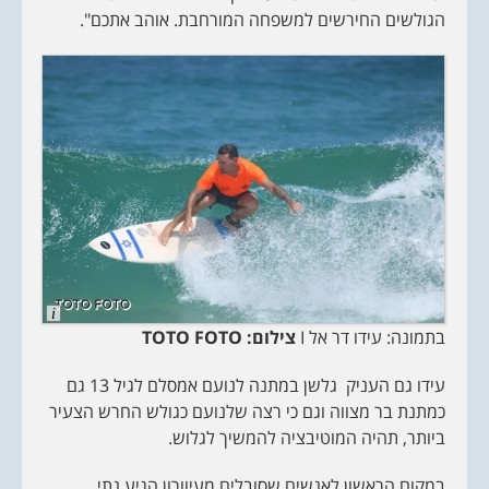
הגולשים החירשים למשפחה המורחבת. אוהב אתכם".
L
o
בתמונה: עידו דר אל I
צילום:
TOTO FOTO
n
g
D
עידו גם העניק גלשן במתנה לנועם אמסלם לגיל 13 גם
e
s
כמתנת בר מצווה וגם כי רצה שלנועם כגולש החרש הצעיר
c
r
ביותר, תהיה המוטיבציה להמשיך לגלוש.
i
p
t
במקום הראשון לאנשים שסובלים מעיוורון הגיע נתי