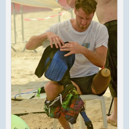
e
s
c
r
i
p
t
i
o
n