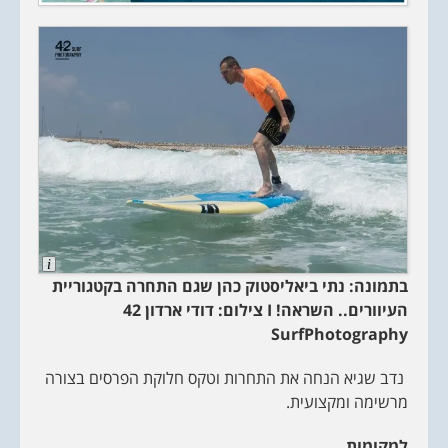
i
p
t
i
o
n
L
o
בתמונה: נתי ביאליסטוק כהן שגם התחרה בקטגוריית
n
g
העיוורים.. השראה!
I
צילום: דודי ארדון
42
D
SurfPhotography
e
s
c
r
נדב שגיא הנחה את התחרות וטקס חלוקת הפרסים בצורה
i
מרשימה ומקצועית.
p
t
i
למקומות..
o