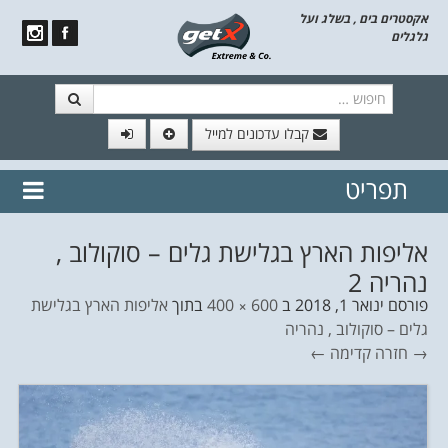
אקסטרים בים , בשלג ועל
גלגלים
חיפוש
קבלו עדכונים למייל
תפריט
// הצטרף לרשימת תפוצה!
נשמח
דלג לתוכן
לשלוח לך עדכונים חמים מהאתר
אליפות הארץ בגלישת גלים – סוקולוב ,
נהריה 2
פורסם
ינואר 1, 2018
ב
600 × 400
בתוך
אליפות הארץ בגלישת
גלים – סוקולוב , נהריה
→ חזרה
קדימה ←