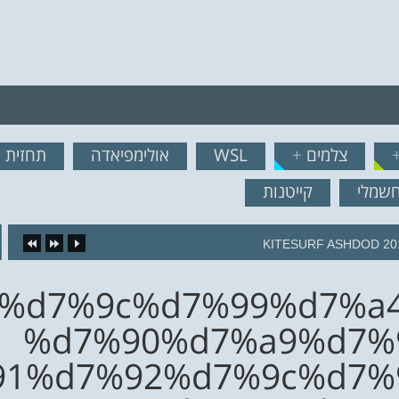
רף לרשימת תפוצה!
צלמים
+
WSL
אולימפיאדה
תחזית ג
נשמח לשלוח לך עדכונים ח
חשמלי
קייטנות
KITESURF ASHDOD 20
0%d7%9c%d7%99%d7%a
%d7%90%d7%a9%d7%
91%d7%92%d7%9c%d7%