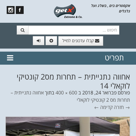
אקסטרים בים , בשלג ועל
גלגלים
חיפוש
קבלו עדכונים למייל
תפריט
// הצטרף לרשימת תפוצה!
נשמח
דלג לתוכן
לשלוח לך עדכונים חמים מהאתר
אחווה נתנייתית – תחרות מס2 קונטיקי
לוקאלי 14
פורסם
פברואר 24, 2018
ב
600 × 400
בתוך
אחווה נתנייתית –
תחרות מס 2 קונטיקי לוקאלי
→ חזרה
קדימה ←