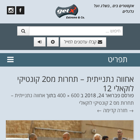
אקסטרים בים , בשלג ועל
גלגלים
חיפוש
קבלו עדכונים למייל
תפריט
// הצטרף לרשימת תפוצה!
נשמח
דלג לתוכן
לשלוח לך עדכונים חמים מהאתר
אחווה נתנייתית – תחרות מס2 קונטיקי
לוקאלי 12
פורסם
פברואר 24, 2018
ב
600 × 400
בתוך
אחווה נתנייתית –
תחרות מס 2 קונטיקי לוקאלי
→ חזרה
קדימה ←