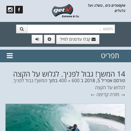
אקסטרים בים , בשלג ועל
גלגלים
חיפוש
קבלו עדכונים למייל
תפריט
// הצטרף לרשימת תפוצה!
נשמח
דלג לתוכן
לשלוח לך עדכונים חמים מהאתר
14 המשך! גבול לפניך. לגלוש על הקצה
פורסם
אפריל 5, 2018
ב
600 × 400
בתוך
המשך! גבול לפניך.
לגלוש על הקצה
→ חזרה
קדימה ←