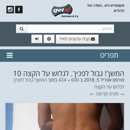
אקסטרים בים , בשלג ועל
גלגלים
חיפוש
קבלו עדכונים למייל
תפריט
// הצטרף לרשימת תפוצה!
נשמח
דלג לתוכן
לשלוח לך עדכונים חמים מהאתר
המשך! גבול לפניך. לגלוש על הקצה 10
פורסם
אפריל 5, 2018
ב
600 × 424
בתוך
המשך! גבול לפניך.
לגלוש על הקצה
→ חזרה
קדימה ←