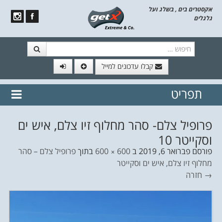
אקסטרים בים , בשלג ועל
גלגלים
חיפוש
קבלו עדכונים למייל
תפריט
// הצטרף לרשימת תפוצה!
נשמח
דלג לתוכן
לשלוח לך עדכונים חמים מהאתר
פרופיל צלם- סהר מחלוף זיו צלם, איש ים
וסקייטר 10
פורסם
פברואר 6, 2019
ב
600 × 600
בתוך
פרופיל צלם – סהר
מחלוף זיו צלם, איש ים וסקייטר
→ חזרה