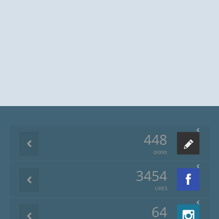
448
פוסטים
3454
LIKES
64