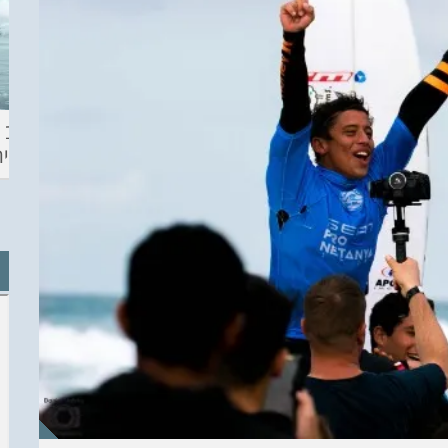
ההכנות – EILAT
KITESURF
מצב ה
ECO SUP TOU
ASHDOD 2019
תחזית 
WINTER
CHALLENGE