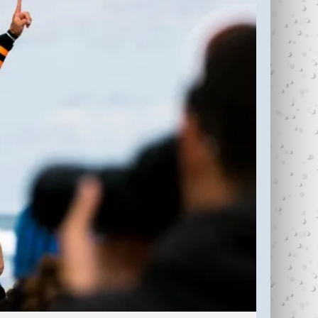
עדי כהן ז"ל (1987-
בין נתניה לחיפה
2006)
עוצרי�...
R