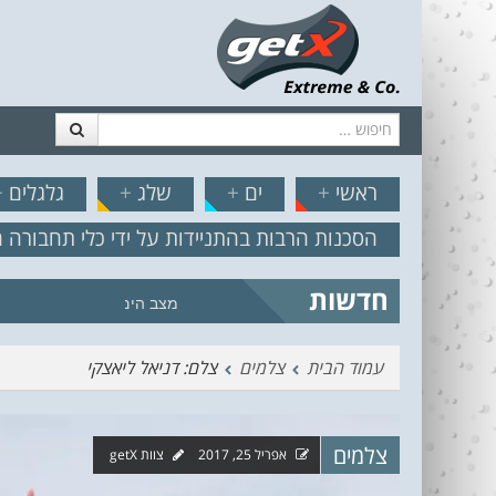
חיפוש
דלג לתוכן
תפריט
// הצט
ראשי
+
ים
+
שלג
+
גלגלים
+
הסכנות הרבות בהתניידות על ידי כלי תחבורה 
חדשות
מצב הים והרוח – תחזית גלים 2.18
עמוד הבית
צלמים
צלם: דניאל ליאצקי
צלמים
אפריל 25, 2017
צוות getX