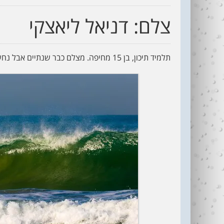
צלם: דניאל ליאצקי
תלמיד תיכון, בן 15 מחיפה. מצלם כבר שנתיים אבל נחשפתי לעולם הצילום הרבה לפני כן – אמא צלמת.