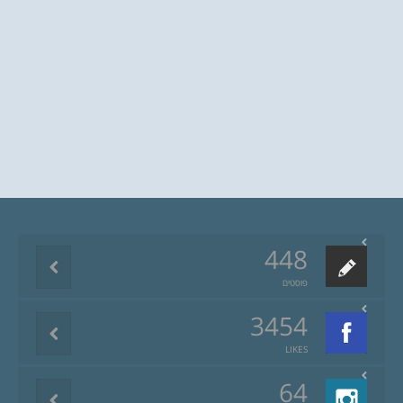
448
פוסטים
3454
LIKES
64