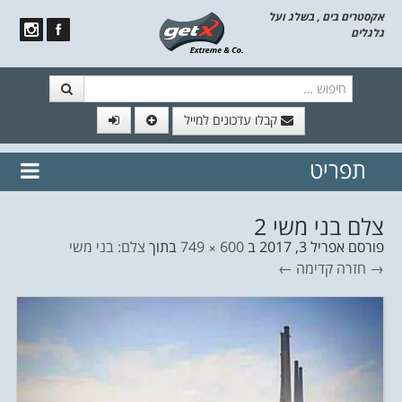
אקסטרים בים , בשלג ועל
גלגלים
חיפוש
קבלו עדכונים למייל
תפריט
// הצטרף לרשימת תפוצה!
נשמח
דלג לתוכן
לשלוח לך עדכונים חמים מהאתר
צלם בני משי 2
פורסם
אפריל 3, 2017
ב
600 × 749
בתוך
צלם: בני משי
→ חזרה
קדימה ←