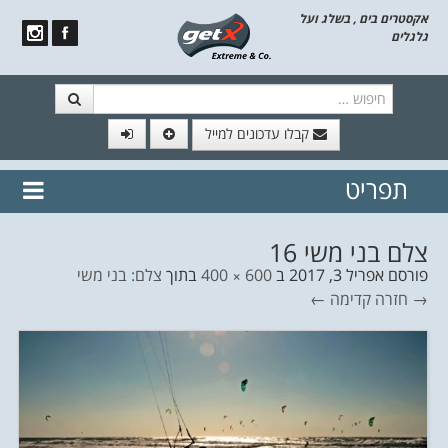
אקסטרים בים , בשלג ועל
גלגלים
חיפוש
קבלו עדכונים למייל
תפריט
// הצטרף לרשימת תפוצה!
נשמח
דלג לתוכן
לשלוח לך עדכונים חמים מהאתר
צלם בני משי 16
פורסם
אפריל 3, 2017
ב
600 × 400
בתוך
צלם: בני משי
→ חזרה
קדימה ←