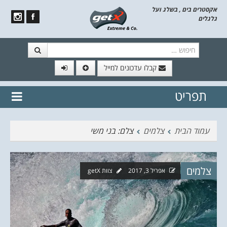
אקסטרים בים , בשלג ועל
גלגלים
חיפוש
קבלו עדכונים למייל
תפריט
// הצטרף לרשימת תפוצה!
נשמח
דלג לתוכן
לשלוח לך עדכונים חמים מהאתר
עמוד הבית
צלמים
צלם: בני משי
צלמים
אפריל 3, 2017
צוות getX