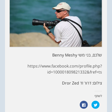
שלכם, בני משי Benny Meshy
https://www.facebook.com/profile.php?
id=100001809821332&fref=ts
צילום: דרור זד Dror Zed
לשתף
ל
ל
ח
ח
צ
י